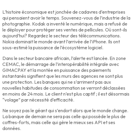
L’histoire économique est jonchée de cadavres d’entreprises
qui pensaient avoir le temps. Souvenez-vous de l’industrie de la
photographie. Kodak a inventé le numérique, mais a refusé de
le déployer pour protéger ses ventes de pellicules. Où sont-ils
aujourd’hui? Regardez le secteur des télécommunications.
Nokia dominait le monde avant l’arrivée de l’iPhone. Ils ont
sous-estimé la puissance de l’écosystème logiciel.
Dans le secteur bancaire africain, l’alerte est lancée. En zone
CEMAC, le démarrage de l’interopérabilité intégrale avec
GIMACPAY et la montée en puissance des paiements
instantanés signifient que les murs des agences ne sont plus
une protection. Les banques qui ne s’arriment pas aux
nouvelles habitudes de consommation se verront déclassées
en moins de 24 mois. Le client n’est plus captif ; il est désormais
“volage” par nécessité d’efficacité.
Ne soyez pas le géant qui s’endort alors que le monde change.
La banque de demain ne sera pas celle qui possède le plus de
coffres-forts, mais celle qui gère le mieux ses API et ses
données.