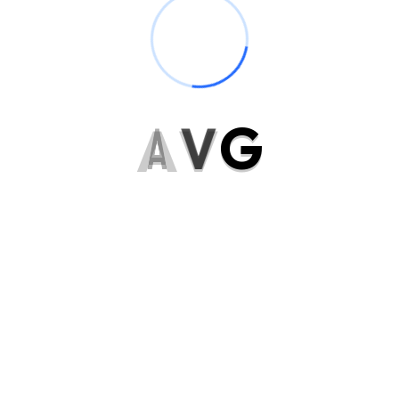
A
V
G