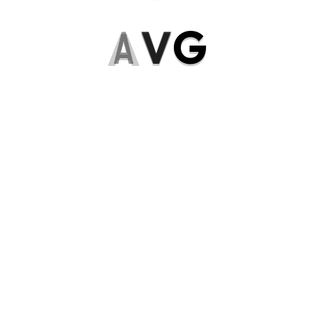
A
V
G