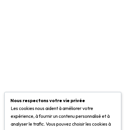
Qui somme nous
News & Blog
Nos Services
AVG Advisory
Corpecca
Cyber Cavalry
ProfessionalMail
MyDoc
Nous respectons votre vie privée
Les cookies nous aident à améliorer votre
expérience, à fournir un contenu personnalisé et à
Inscrivez-vous à notre liste d'abonnés pour recevoir les
analyser le trafic. Vous pouvez choisir les cookies à
dernières nouvelles Actualités et offres spéciales.